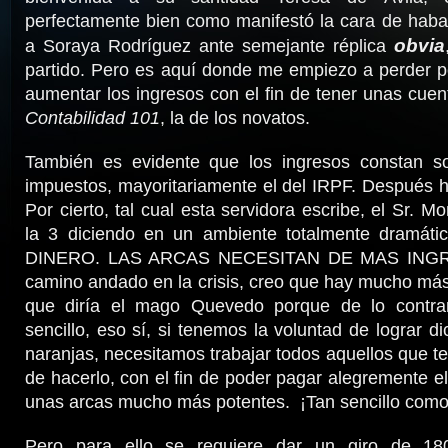
perfectamente bien como manifestó la cara de haba
obvia
a Soraya Rodríguez ante semejante réplica
partido. Pero es aquí donde me empiezo a perder p
aumentar los ingresos con el fin de tener unas cue
Contabilidad 101
, la de los novatos.
También es evidente que los ingresos constan s
impuestos, mayoritariamente el del IRPF. Después 
Por cierto, tal cual esta servidora escribe, el Sr. 
la 3 diciendo en un ambiente totalmente dramát
DINERO. LAS ARCAS NECESITAN DE MAS INGRE
camino andado en la crisis, creo que hay mucho más
que diría el mago Quevedo porque de lo contra
sencillo, eso sí, si tenemos la voluntad de lograr d
naranjas, necesitamos trabajar todos aquellos que 
de hacerlo, con el fin de poder pagar alegremente el
unas arcas mucho más potentes. ¡Tan sencillo como
Pero para ello se requiere dar un giro de 18