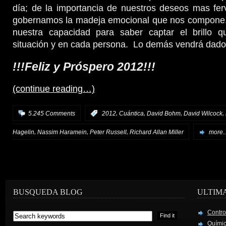
día; de la importancia de nuestros deseos mas fer
gobernamos la madeja emocional que nos compone. E
nuestra capacidad para saber captar el brillo 
situación y en cada persona. Lo demás vendrá dado
!!!Feliz y Próspero 2012!!!
(continue reading…)
,
,
,
,
5.245 Comments
:
2012
Cuántica
David Bohm
David Wilcock
,
,
,
Hagelin
Nassim Haramein
Peter Russell
Richard Allan Miller
more..
BUSQUEDA BLOG
ULTIM
Contro
Químic