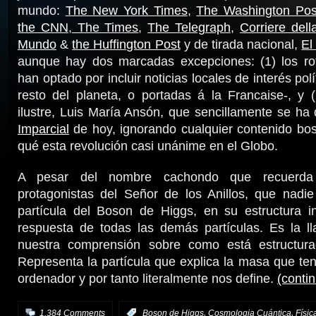
mundo:
The New York Times
,
The Washington Pos
the CNN
,
The Times
,
The Telegraph
,
Corriere dell
Mundo
&
the Huffington Post
y de tirada nacional,
El
aunque hay dos marcadas excepciones: (1) los rot
han optado por incluir noticias locales de interés pol
resto del planeta, o portadas á la Francaise-, y 
ilustre, Luis María Ansón, que sencillamente se ha
Imparcial
de hoy, ignorando cualquier contenido b
qué esta revolución casi unánime en el Globo.
A pesar del nombre cachondo que recuerda
protagonistas del Señor de los Anillos, que nadie
partícula del Boson de Higgs, en su estructura in
respuesta de todas las demás partículas. Es la ll
nuestra comprensión sobre como está estructura
Representa la partícula que explica la masa que ten
ordenador y por tanto literalmente nos define.
(conti
,
,
1.384 Comments
:
Boson de Higgs
Cosmologia Cuántica
Físic