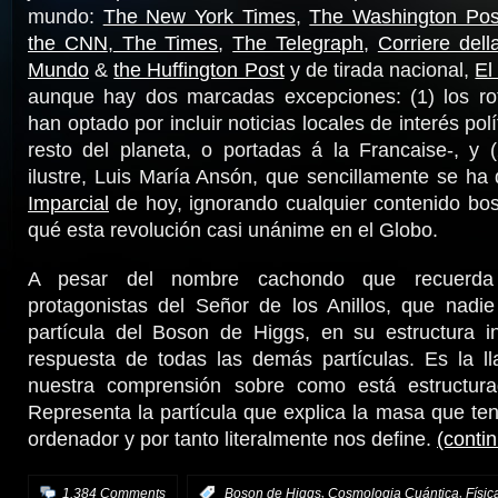
mundo:
The New York Times
,
The Washington Pos
the CNN
,
The Times
,
The Telegraph
,
Corriere dell
Mundo
&
the Huffington Post
y de tirada nacional,
El
aunque hay dos marcadas excepciones: (1) los rot
han optado por incluir noticias locales de interés pol
resto del planeta, o portadas á la Francaise-, y 
ilustre, Luis María Ansón, que sencillamente se ha
Imparcial
de hoy, ignorando cualquier contenido b
qué esta revolución casi unánime en el Globo.
A pesar del nombre cachondo que recuerda
protagonistas del Señor de los Anillos, que nadie
partícula del Boson de Higgs, en su estructura in
respuesta de todas las demás partículas. Es la ll
nuestra comprensión sobre como está estructura
Representa la partícula que explica la masa que ten
ordenador y por tanto literalmente nos define.
(conti
,
,
1.384 Comments
:
Boson de Higgs
Cosmologia Cuántica
Físic