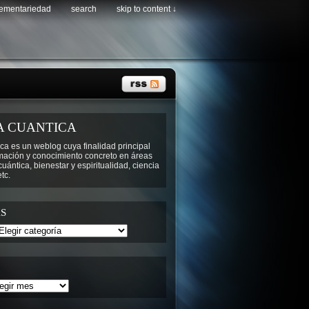
lementariedad
search
skip to content ↓
A CUANTICA
ca es un weblog cuya finalidad principal
rmación y conocimiento concreto en áreas
ántica, bienestar y espiritualidad, ciencia
tc.
S