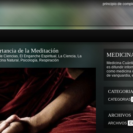
principio de comp
tancia de la Meditación
MEDICIN
de Ciencias
,
El Enganche Espiritual
,
La Ciencia
,
La
ina Natural
,
Psicología
,
Respiración
Medicina Cuánti
es difundir info
como medicina cu
de vanguardia, e
CATEGORIA
CATEGORIAS
ARCHIVOS
ARCHIVOS