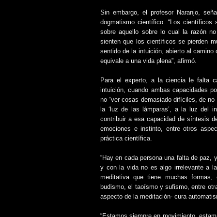
Sin embargo, el profesor Naranjo, señ
dogmatismo científico. “Los científicos
sobre aquello sobre lo cual la razón no
sienten que los científicos se pierden 
sentido de la intuición, abierto al camin
equivale a una vida plena”, afirmó.
Para el experto, a la ciencia le falta 
intuición, cuando ambas capacidades pod
no “ver cosas demasiado difíciles, de no
la ‘luz de las lámparas’, a la luz del 
contribuir a esa capacidad de síntesis d
emociones e instinto, entre otros asp
práctica científica.
“Hay en cada persona una falta de paz, y
y con la vida no es algo irrelevante a 
meditativa que tiene muchas formas, 
budismo, el taoísmo y sufismo, entre otr
aspecto de la meditación- cura automatis
“Estamos siempre en movimiento, estamo