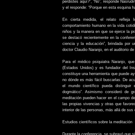
perdistes aquí?”, “No”, responde Nasrudi
y el responde: “Porque en esta esquina h
En cierta medida, el relato refleja
comportamiento humano en la vida cotidi
niños y la manera en que se ejerce la prá
se destacó recientemente en la conferen
ciencia y la educación”, brindada por u
doctor Claudio Naranjo, en el auditorio d
Para el médico psiquiatra Naranjo, que
(Estados Unidos) y es fundador del Inst
constituye una herramienta que puede ayu
no dónde es más fácil buscarlas. De acu
el mundo científico pueda distinguir 
dogmático”. Asimismo consideró de gr
meditación pueden hacer en el campo de l
las propias vivencias y otras que favore
interior de las personas, más allá de sus
Estudios científicos sobre la meditación
Durante la conferencia, se subrayó que s