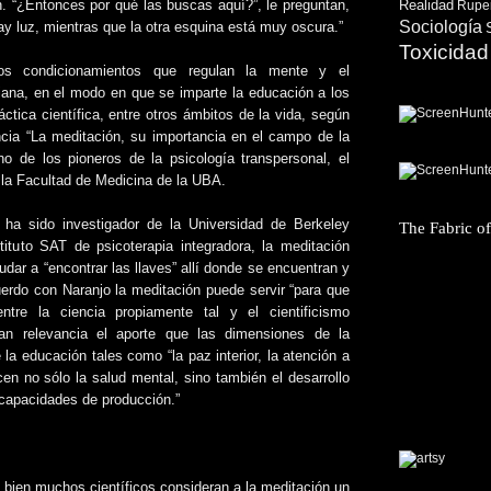
Realidad
n. “¿Entonces por qué las buscas aquí?”, le preguntan,
Ruper
Sociología
ay luz, mientras que la otra esquina está muy oscura.”
Toxicidad
 los condicionamientos que regulan la mente y el
ana, en el modo en que se imparte la educación a los
ctica científica, entre otros ámbitos de la vida, según
cia “La meditación, su importancia en el campo de la
no de los pioneros de la psicología transpersonal, el
e la Facultad de Medicina de la UBA.
 ha sido investigador de la Universidad de Berkeley
The Fabric o
ituto SAT de psicoterapia integradora, la meditación
dar a “encontrar las llaves” allí donde se encuentran y
erdo con Naranjo la meditación puede servir “para que
entre la ciencia propiamente tal y el cientificismo
an relevancia el aporte que las dimensiones de la
a educación tales como “la paz interior, la atención a
cen no sólo la salud mental, sino también el desarrollo
 capacidades de producción.”
i bien muchos científicos consideran a la meditación un