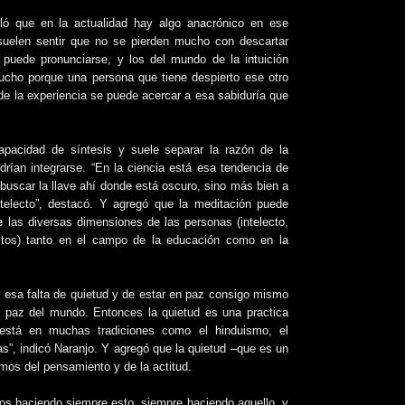
aló que en la actualidad hay algo anacrónico en ese
 suelen sentir que no se pierden mucho con descartar
 puede pronunciarse, y los del mundo de la intuición
mucho porque una persona que tiene despierto ese otro
o de la experiencia se puede acercar a esa sabiduría que
capacidad de síntesis y suele separar la razón de la
rían integrarse. “En la ciencia está esa tendencia de
 buscar la llave ahí donde está oscuro, sino más bien a
intelecto”, destacó. Y agregó que la meditación puede
e las diversas dimensiones de las personas (intelecto,
ectos) tanto en el campo de la educación como en la
 esa falta de quietud y de estar en paz consigo mismo
la paz del mundo. Entonces la quietud es una practica
está en muchas tradiciones como el hinduismo, el
as”, indicó Naranjo. Y agregó que la quietud –que es un
mos del pensamiento y de la actitud.
s haciendo siempre esto, siempre haciendo aquello, y