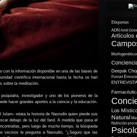
Etiquetas
ADN
Amit Gos
Artículos 
Campos
Morfogenético
Concienci
Deepak Cho
 con la información disponible en una de las bases de
Emoci
Punset
nidad científica internacional hasta la fecha se han
ENTREVIST
s sobre la meditación.
Farmacéutic
psiquiatra, investigador y uno de los pioneros de la
Conci
uede hacer grandes aportes a la ciencia y la educación.
Los Místic
l Islam– relata la historia de Nasrudin quien pierde sus
Natural
Me
scar debajo de la luz del farol. A medida que pasa el
Nutrición
proce
ncontrarlas, pero luego de mucho tiempo, la búsqueda
Psicol
os vecinos le pregunta a Nasrudin, “¿Seguro que las