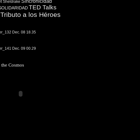
Sincronicidad
t Sheldrake
TED Talks
SOLIDARIDAD
Tributo a los Héroes
f the Cosmos