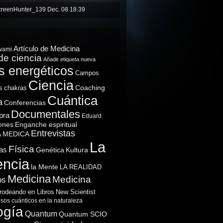
Artículo de Medicina
wami
de ciencia
Añadir etiqueta nueva
 energéticos
Campos
Ciencia
Coaching
s
chakras
Cuántica
a
Conferencias
Documentales
pra
Eduard
ones
Enganche espiritual
Entrevistas
A MEDICA
La
Física
as
Genética
Kultura
encia
la Mente
LA REALIDAD
Medicina
Medicina
os
rodeando en Libros
New Scientist
sos cuánticos en la naturaleza
ogía
Quantum
Quantum SCIO