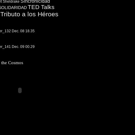
Sincronicidad
t Sheldrake
TED Talks
SOLIDARIDAD
Tributo a los Héroes
f the Cosmos