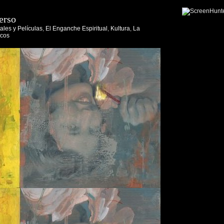
erso
les y Películas
,
El Enganche Espiritual
,
Kultura
,
La
icos