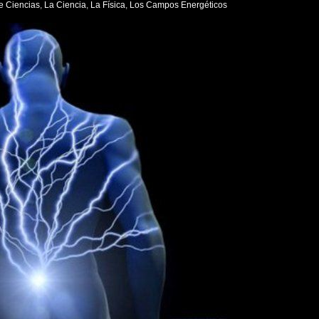
de Ciencias
,
La Ciencia
,
La Física
,
Los Campos Energéticos