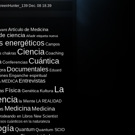
Artículo de Medicina
wami
de ciencia
Añadir etiqueta nueva
 energéticos
Campos
Ciencia
Coaching
s
chakras
Cuántica
a
Conferencias
Documentales
pra
Eduard
ones
Enganche espiritual
Entrevistas
A MEDICA
La
Física
as
Genética
Kultura
encia
la Mente
LA REALIDAD
Medicina
Medicina
os
rodeando en Libros
New Scientist
sos cuánticos en la naturaleza
ogía
Quantum
Quantum SCIO