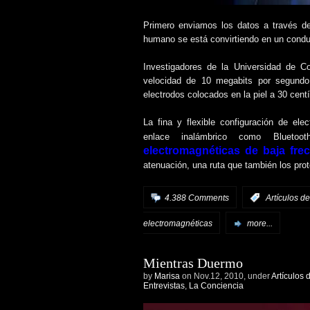
Primero enviamos los datos a través de
humano se está convirtiendo en un cond
Investigadores de la Universidad de C
velocidad de 10 megabits por segundo 
electrodos colocados en la piel a 30 cent
La fina y flexible configuración de el
enlace inalámbrico como Bluetoo
electromagnéticas de baja fre
atenuación, una ruta que también los prote
4.388 Comments
:
Artículos de
electromagnéticas
more...
Mientras Duermo
by
Marisa
on Nov.12, 2010, under
Artículos 
Entrevistas
,
La Conciencia