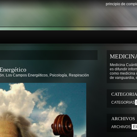
principio de comp
MEDICIN
Medicina Cuánti
Energético
es difundir info
como medicina cu
ión
,
Los Campos Energéticos
,
Psicología
,
Respiración
de vanguardia, e
CATEGORIA
CATEGORIAS
ARCHIVOS
ARCHIVOS