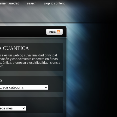
lementariedad
search
skip to content ↓
A CUANTICA
ca es un weblog cuya finalidad principal
rmación y conocimiento concreto en áreas
ántica, bienestar y espiritualidad, ciencia
tc.
S