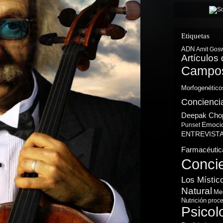
Etiquetas
ADN
Amit Gos
Artículos 
Campos
Morfogenético
Concienci
Deepak Cho
Emoci
Punset
ENTREVIST
Farmacéutic
Conci
Los Místic
Natural
Me
Nutrición
proce
Psicol