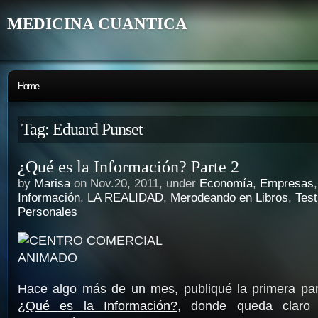
MEDICINA CUANTICA
Home
Tag: Eduard Punset
¿Qué es la Información? Parte 2
by
Marisa
on Nov.20, 2011, under
Economía
,
Empresas
Información
,
LA REALIDAD
,
Merodeando en Libros
,
Tes
Personales
Hace algo más de un mes, publiqué la primera part
¿Qué es la Información?
, donde queda claro 