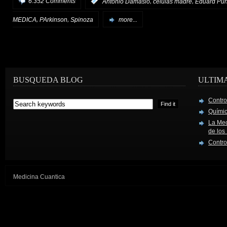
,
,
6.352 Comments
:
Antonio Damasio
células madre
Eduard Pun
,
,
MEDICA
PArkinson
Spinoza
more...
BUSQUEDA BLOG
ULTIM
Contro
Químic
La Mec
de los
Contro
Medicina Cuantica