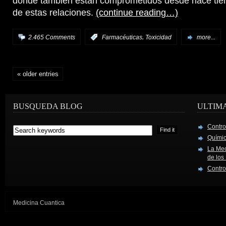
donde también están comprometidos desde hace tie
de estas relaciones.
(continue reading…)
,
2.465 Comments
:
Farmacéuticas
Toxicidad
more...
« older entries
BUSQUEDA BLOG
ULTIM
Contro
Químic
La Mec
de los
Contro
Medicina Cuantica