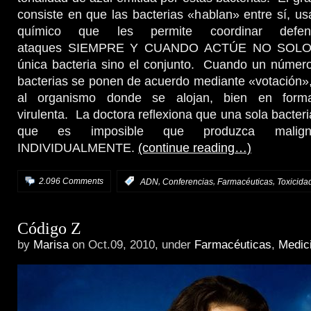
consiste en que las bacterias «hablan» entre sí, u
químico que les permite coordinar defe
ataques SIEMPRE Y CUANDO ACTÚE NO SOLO 
única bacteria sino el conjunto. Cuando un númer
bacterias se ponen de acuerdo mediante «votación»,
al organismo donde se alojan, bien en forma
virulenta. La doctora reflexiona que una sola bacter
que es imposible que produzca maligni
INDIVIDUALMENTE.
(continue reading…)
,
,
,
2.096 Comments
:
ADN
Conferencias
Farmacéuticas
Toxicida
Código Z
by
Marisa
on Oct.09, 2010, under
Farmacéuticas
,
Medic