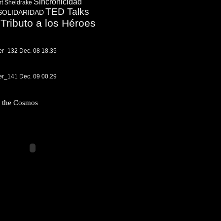
Sincronicidad
t Sheldrake
TED Talks
SOLIDARIDAD
Tributo a los Héroes
f the Cosmos