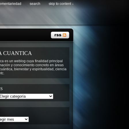
lementariedad
search
skip to content ↓
A CUANTICA
ca es un weblog cuya finalidad principal
rmación y conocimiento concreto en áreas
ántica, bienestar y espiritualidad, ciencia
tc.
S