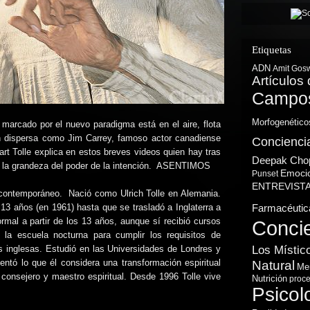
Etiquetas
ADN
Amit Gos
Artículos 
Campos
Morfogenético
arcado por el nuevo paradigma está en el aire, flota
n dispersa como Jim Carrey, famoso actor canadiense
Concienci
art Tolle explica en estos breves videos quien hay tras
Deepak Cho
y la grandeza del poder de la intención. ASENTIMOS
Emoci
Punset
ENTREVIST
l contemporáneo. Nació como Ulrich Tolle en Alemania.
Farmacéutic
3 años (en 1961) hasta que se trasladó a Inglaterra a
rmal a partir de los 13 años, aunque sí recibió cursos
Conci
 la escuela nocturna para cumplir los requisitos de
Los Místic
s inglesas. Estudió en las Universidades de Londres y
ntó lo que él considera una transformación espiritual
Natural
Me
consejero y maestro espiritual. Desde 1996 Tolle vive
Nutrición
proce
Psicol