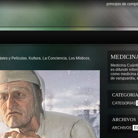
principio de comp
MEDICIN
les y Películas
,
Kultura
,
La Conciencia
,
Los Místicos
,
Medicina Cuánti
es difundir info
como medicina cu
de vanguardia, e
CATEGORIA
CATEGORIAS
ARCHIVOS
ARCHIVOS