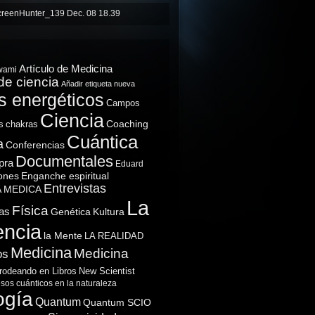
Artículo de Medicina
wami
de ciencia
Añadir etiqueta nueva
 energéticos
Campos
Ciencia
Coaching
s
chakras
Cuántica
a
Conferencias
Documentales
pra
Eduard
ones
Enganche espiritual
Entrevistas
A MEDICA
La
Física
as
Genética
Kultura
encia
la Mente
LA REALIDAD
Medicina
Medicina
os
rodeando en Libros
New Scientist
sos cuánticos en la naturaleza
ogía
Quantum
Quantum SCIO