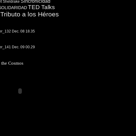
Sincronicidad
t Sheldrake
TED Talks
SOLIDARIDAD
Tributo a los Héroes
f the Cosmos