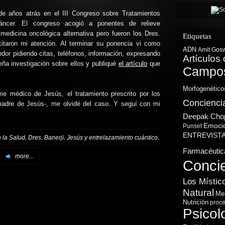
de años atrás en el III Congreso sobre Tratamientos
áncer. El congreso acogió a ponentes de relieve
medicina oncológica alternativa pero fueron los Dres.
Etiquetas
citaron mi atención. Al terminar su ponencia vi como
ADN
Amit Gos
dor pidiendo citas, teléfonos, información, expresando
Artículos 
ueña investigación sobre ellos y publiqué
el artículo
que
Campos
Morfogenético
rme médico de Jesús, el tratamiento prescrito por los
Concienci
a madre de Jesús-, me olvidé del caso. Y seguí con mi
Deepak Cho
Emoci
Punset
ENTREVIST
,
,
,
 la Salud
Dres. Banerji
Jesús y entrelazamiento cuántico
Farmacéutic
more...
Conci
Los Místic
Natural
Me
Nutrición
proce
Psicol