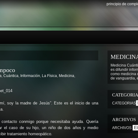
principio de comp
MEDICIN
Medicina Cuánti
ampoco
es difundir info
como medicina cu
a
,
Cuántica
,
Información
,
La Física
,
Medicina
,
de vanguardia, e
CATEGORIA
mí, soy la madre de Jesús”. Este es el inicio de una
CATEGORIAS
a.
ARCHIVOS
contacto conmigo porque necesitaba ayuda. Quería
icar el caso de su hijo, un niño de dos años y medio
ARCHIVOS
ibir tratamiento homeopático.