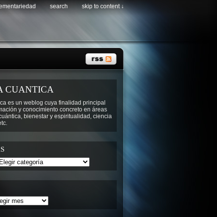
lementariedad
search
skip to content ↓
A CUANTICA
ca es un weblog cuya finalidad principal
rmación y conocimiento concreto en áreas
ántica, bienestar y espiritualidad, ciencia
tc.
S