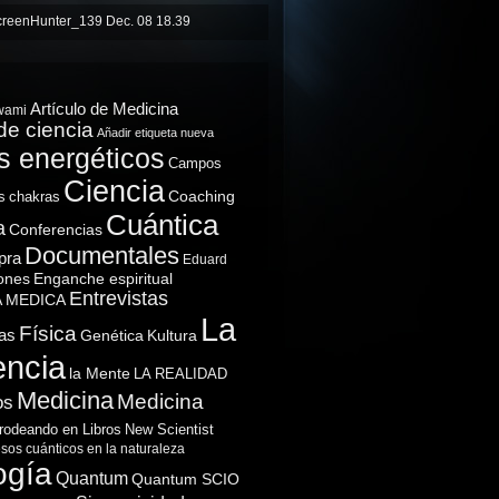
Artículo de Medicina
wami
de ciencia
Añadir etiqueta nueva
 energéticos
Campos
Ciencia
Coaching
s
chakras
Cuántica
a
Conferencias
Documentales
pra
Eduard
ones
Enganche espiritual
Entrevistas
A MEDICA
La
Física
as
Genética
Kultura
encia
la Mente
LA REALIDAD
Medicina
Medicina
os
rodeando en Libros
New Scientist
sos cuánticos en la naturaleza
ogía
Quantum
Quantum SCIO