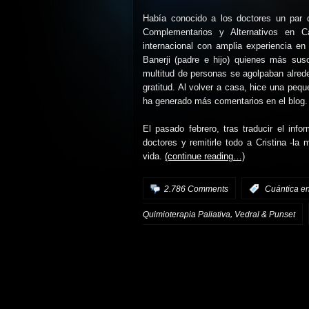
Había conocido a los doctores un par 
Complementarios y Alternativos en C
internacional con amplia experiencia en 
Banerji (padre e hijo) quienes más sus
multitud de personas se agolpaban alrede
gratitud. Al volver a casa, hice una peq
ha generado más comentarios en el blog.
El pasado febrero, tras traducir el info
doctores y remitirle todo a Cristina -l
vida.
(continue reading…)
2.786 Comments
:
Cuántica en
,
Quimioterapia Paliativa
Vedral & Punset