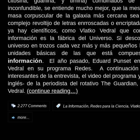
citosina, guanina, y timina) combinados de
inconfundible, se entiende mucho mejor, que la mesa
masa corpuscular de la galaxia más cercana se
complejo revoltijo de letras enrroscadas o encript
ya hay científicos, como Vlatko Vedral que co
información es la fábrica del Universo. Si des
universo en trozos cada vez más y más pequeños l
unidades básicas de las que está compue
información
. El año pasado, Eduard Punset ent
Vedral en su programa Redes. A continuación
interesantes de la entrevista, el video del programa y
inglés- de la periodista del rotativo The Guardian,
Vedral.
(continue reading…)
,
,
2.277 Comments
:
La Información
Redes para la Ciencia
Vlatk
more...