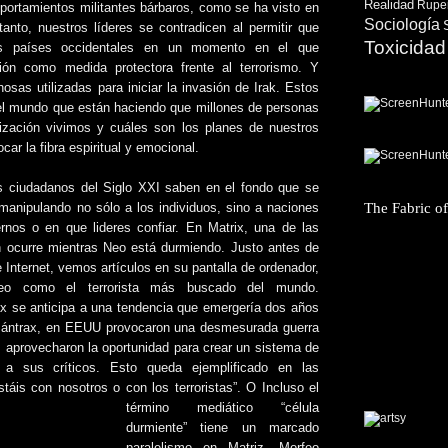
Realidad
Ruper
ortamientos militantes bárbaros, como se ha visto en
Sociología
nto, nuestros líderes se contradicen al permitir que
Toxicidad
los países occidentales en un momento en el que
ción como medida protectora frente al terrorismo. Y
sas utilizadas para iniciar la invasión de Irak. Estos
el mundo que están haciendo que millones de personas
ización vivimos y cuáles son los planes de nuestros
car la fibra espiritual y emocional.
los ciudadanos del Siglo XXI saben en el fondo que se
The Fabric o
manipulando no sólo a los individuos, sino a naciones
nos o en que lideres confiar. En Matrix, una de las
n ocurre mientras Neo está durmiendo. Justo antes de
e Internet, vemos artículos en su pantalla de ordenador,
feo como el terrorista más buscado del mundo.
x se anticipa a una tendencia que emergería dos años
l ántrax, en EEUU provocaron una desmesurada guerra
cos aprovecharon la oportunidad para crear un sistema de
r a sus críticos. Esto queda ejemplificado en las
áis con nosotros o con los terroristas”.
O Incluso el
término mediático “célula
durmiente” tiene un marcado