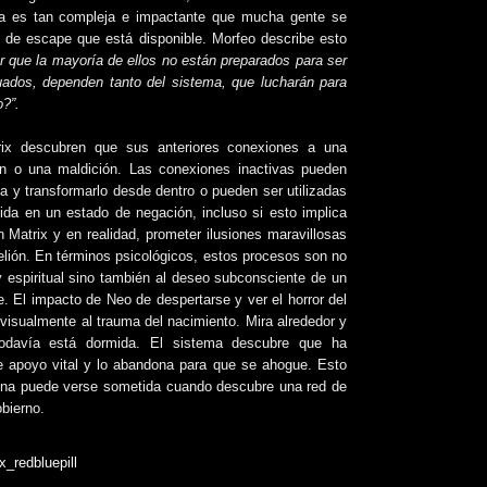
rta es tan compleja e impactante que mucha gente se
o de escape que está disponible. Morfeo describe esto
r que la mayoría de ellos no están preparados para ser
ados, dependen tanto del sistema, que lucharán para
?”.
ix descubren que sus anteriores conexiones a una
ión o una maldición. Las conexiones inactivas pueden
ma y transformarlo desde dentro o pueden ser utilizadas
 vida en un estado de negación, incluso si esto implica
n Matrix y en realidad, prometer ilusiones maravillosas
elión. En términos psicológicos, estos procesos son no
 espiritual sino también al deseo subconsciente de un
re. El impacto de Neo de despertarse y ver el horror del
isualmente al trauma del nacimiento. Mira alrededor y
odavía está dormida. El sistema descubre que ha
 apoyo vital y lo abandona para que se ahogue. Esto
ona puede verse sometida cuando descubre una red de
bierno.