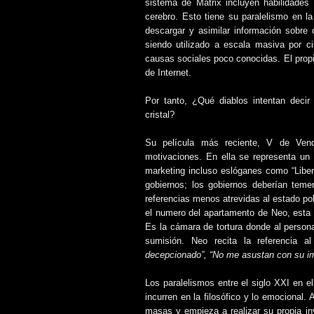
sistema de Matrix incluyen habilidades
cerebro. Esto tiene su paralelismo en la
descargar y asimilar información sobre c
siendo utilizado a escala masiva por ci
causas sociales poco conocidas. El prop
de Internet.
Por tanto, ¿Qué diablos intentan deci
cristal?
Su película más reciente, V de Vend
motivaciones. En ella se representa un 
marketing incluso eslóganes como “Liber
gobiernos; los gobiernos deberían teme
referencias menos atrevidas al estado po
el numero del apartamento de Neo, esta 
Es la cámara de tortura donde al personaj
sumisión. Neo recita la referencia al
decepcionado”, “No me asustan con su im
Los paralelismos entre el siglo XXI en e
incurren en la filosófico y lo emocional.
masas y empieza a realizar su propia in