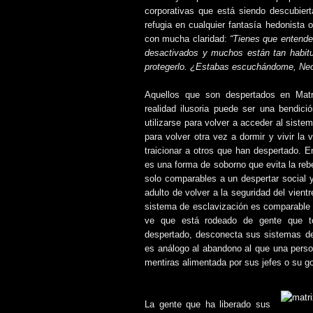
corporativas que está siendo descubie
refugia en cualquier fantasía hedonista 
con mucha claridad:
“Tienes que entende
desactivados y muchos están tan habitu
protegerlo. ¿Estabas escuchándome, Neo
Aquellos que son despertados en Matr
realidad ilusoria puede ser una bendic
utilizarse para volver a acceder al siste
para volver otra vez a dormir y vivir la
traicionar a otros que han despertado. E
es una forma de soborno que evita la reb
solo comparables a un despertar social y
adulto de volver a la seguridad del vient
sistema de esclavización es comparable v
ve que está rodeado de gente que t
despertado, desconecta sus sistemas de
es análogo al abandono al que una pers
mentiras alimentada por sus jefes o su go
La gente que ha liberado sus