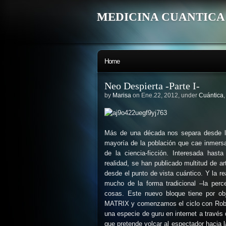
MEDICINA CUANTICA
Home
Neo Despierta -Parte I-
by
Marisa
on Ene.22, 2012, under
Cuántica
Más de una década nos separa desde la 
mayoría de la población que cae inmersa e
de la ciencia-ficción. Interesada hast
realidad, se han publicado multitud de ar
desde el punto de vista cuántico. Y la re
mucho de la forma tradicional –la perc
cosas. Este nuevo bloque tiene por obj
MATRIX y comenzamos el ciclo con Rob Ag
una especie de guru en internet a través
que pretende volcar al espectador hacia la 