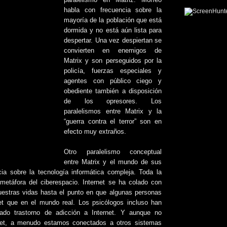
paralelismo en Matriz. Morfeo
habla con frecuencia sobre la
mayoría de la población que está
dormida y no está aún lista para
despertar. Una vez despiertan se
convierten en enemigos de
Matrix y son perseguidos por la
policía, fuerzas especiales y
agentes con público ciego y
obediente también a disposición
de los opresores. Los
paralelismos entre Matrix y la
“guerra contra el terror” son en
efecto muy extraños.
Otro paralelismo conceptual
entre Matrix y el mundo de sus
ia sobre la tecnología informática compleja. Toda la
metáfora del ciberespacio. Internet se ha colado con
uestras vidas hasta el punto en que algunas personas
t que en el mundo real. Los psicólogos incluso han
ado trastorno de adicción a Internet. Y aunque no
net, a menudo estamos conectados a otros sistemas