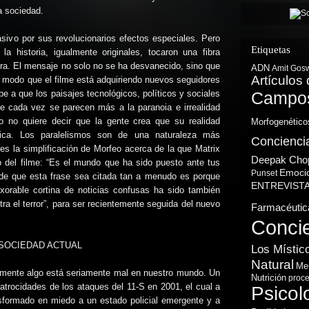
a sociedad.
asivo por sus revolucionarios efectos especiales. Pero
Etiquetas
a historia, igualmente originales, tocaron una fibra
ura. El mensaje no solo no se ha desvanecido, sino que
ADN
Amit Gos
Artículos 
 modo que el filme está adquiriendo nuevos seguidores
Campos
e a que los paisajes tecnológicos, políticos y sociales
 cada vez se parecen más a la paranoia e irrealidad
o no quiere decir que la gente crea que su realidad
Morfogenético
tica. Los paralelismos son de una naturaleza más
Concienci
 es la simplificación de Morfeo acerca de la que Matrix
Deepak Cho
o del filme: “Es el mundo que ha sido puesto ante tus
Emoci
Punset
n de que esta frase sea citada tan a menudo es porque
ENTREVIST
xorable cortina de noticias confusas ha sido también
tra el terror”, para ser recientemente seguida del nuevo
Farmacéutic
Conci
 SOCIEDAD ACTUAL
Los Místic
Natural
Me
lmente algo está seriamente mal en nuestro mundo. Un
Nutrición
proce
atrocidades de los ataques del 11-S en 2001, el cual a
Psicol
nsformado en miedo a un estado policial emergente y a