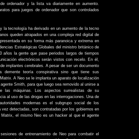
s de ordenador y la lista va diariamente en aumento.
aratos para juegos de ordenador que son controlados
 y la tecnología ha derivado en un aumento de la tecno
anos queden atrapados en una compleja red digital de
 representada en su forma más paranoica y extrema en
encias Estratégicas Globales del ministro británico de
0 años la gente que pase periodos largos de tiempos
icación electrónicos serán vistos con recelo. En él,
o de implantes cerebrales. A pesar de ser un documento
a demente teoría conspirativa sino que tiene sus
Matrix. A Neo se le implanta un aparato de localización
el agente Smith, para que luego sea removido al unirse a
de las máquinas. Los aspectos surrealistas de su
ncia al uso de las drogas en las interrogaciones. Una de
 autoridades modernas es el subgrupo social de los
 vez detectadas, son contratadas por los gobiernos en
n Matrix, el mismo Neo es un hacker al que el agente
 sesiones de entrenamiento de Neo para combatir el