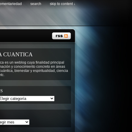
lementariedad
search
skip to content ↓
A CUANTICA
ca es un weblog cuya finalidad principal
rmación y conocimiento concreto en áreas
ántica, bienestar y espiritualidad, ciencia
tc.
S