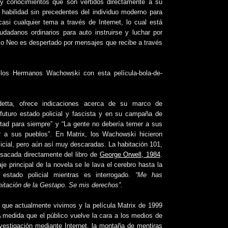
 y conocimientos que son vertidos directamente a su
 habilidad sin precedentes del individuo moderno para
asi cualquier tema a través de Internet, lo cual está
udadanos ordinarios para auto instruirse y luchar por
io Neo es despertado por mensajes que recibe a través
r los Hermanos Wachowski con esta película-bola-de-
etta, ofrece indicaciones acerca de su marco de
futuro estado policial y fascista y en su campaña de
tad para siempre” y “La gente no debería temer a sus
r a sus pueblos”. En Matrix, los Wachowski hicieron
licial, pero aún así muy descaradas. La habitación 101,
sacada directamente del libro de
George Orwell, 1984
.
e principal de la novela se le lava el cerebro hasta la
 estado policial mientras es interrogado.
“Me has
itación de la Gestapo. Se mis derechos”.
l que actualmente vivimos y la película Matrix de 1999
 A medida que el público vuelve la cara a los medios de
vestigación mediante Internet, la montaña de mentiras