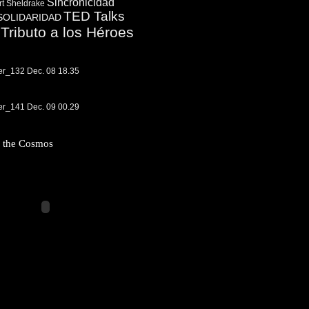
Sincronicidad
t Sheldrake
TED Talks
SOLIDARIDAD
Tributo a los Héroes
f the Cosmos