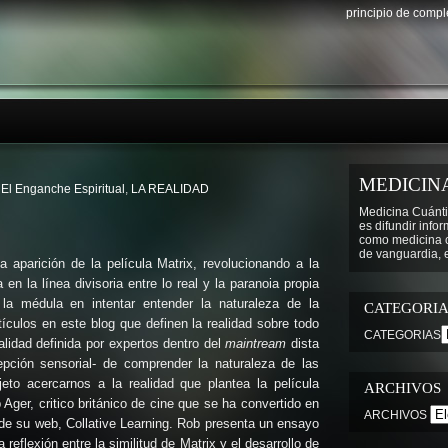
principio de comp
MEDICIN
,
El Enganche Espiritual
,
LA REALIDAD
Medicina Cuánti
es difundir info
como medicina cu
de vanguardia, e
aparición de la película Matrix, revolucionando a la
n la línea divisoria entre lo real y la paranoia propia
a la médula en intentar entender la naturaleza de la
CATEGORIA
tículos en este blog que definen la realidad sobre todo
CATEGORIAS
alidad definida por expertos dentro del
maintream
dista
epción sensorial- de comprender la naturaleza de las
eto acercarnos a la realidad que plantea la película
ARCHIVOS
er, critico británico de cine que se ha convertido en
ARCHIVOS
 de su web, Collative Learning. Rob presenta un ensayo
reflexión entre la similitud de Matrix y el desarrollo de