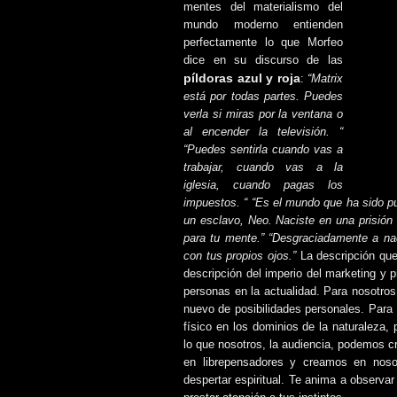
mentes del materialismo del
mundo moderno entienden
perfectamente lo que Morfeo
dice en su discurso de las
píldoras azul y roja
:
“Matrix
está por todas partes. Puedes
verla si miras por la ventana o
al encender la televisión. “
“Puedes sentirla cuando vas a
trabajar, cuando vas a la
iglesia, cuando pagas los
impuestos. “ “Es el mundo que ha sido pu
un esclavo, Neo. Naciste en una prisión q
para tu mente.” “Desgraciadamente a nad
con tus propios ojos.”
La descripción qu
descripción del imperio del marketing y 
personas en la actualidad. Para nosotros
nuevo de posibilidades personales. Par
físico en los dominios de la naturaleza,
lo que nosotros, la audiencia, podemos 
en librepensadores y creamos en noso
despertar espiritual. Te anima a observa