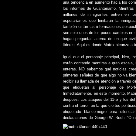
una tendencia en aumento hacia los comp
los informes de Guantánamo. Mientras ta
millones de inmigrantes entren en 
esperaríamos que limitaran la inmigra
también están las informaciones sospecho
son solo unos de los pocos cambios en 
hagan preguntas acerca de en qué civil
líderes. Aquí es donde Matrix alcanza a to
Igual que el personaje principal, Neo, 
están contando mentiras a gran escala, 
enteras. NO sabemos qué noticias creer
primeras señales de que algo no va bie
recibir su llamada de atención a través d
que etiquetan al personaje de Mor
Inmediatamente, en este momento, Matri
después. Los ataques del 11-S y los de
contra el terror, en la que ciertos políti
etiquetado blanco-negro para silencia
declaraciones de George W. Bush: “O est