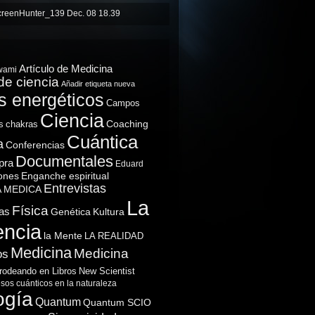
Artículo de Medicina
wami
de ciencia
Añadir etiqueta nueva
 energéticos
Campos
Ciencia
Coaching
s
chakras
Cuántica
a
Conferencias
Documentales
pra
Eduard
ones
Enganche espiritual
Entrevistas
A MEDICA
La
Física
as
Genética
Kultura
encia
la Mente
LA REALIDAD
Medicina
Medicina
os
rodeando en Libros
New Scientist
sos cuánticos en la naturaleza
ogía
Quantum
Quantum SCIO