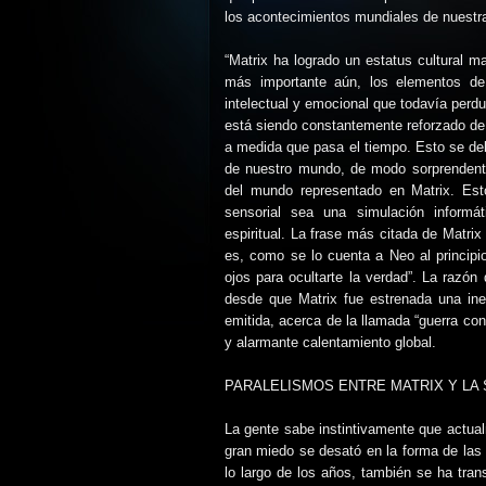
los acontecimientos mundiales de nuestr
“Matrix ha logrado un estatus cultural m
más importante aún, los elementos de l
intelectual y emocional que todavía perd
está siendo constantemente reforzado de
a medida que pasa el tiempo. Esto se deb
de nuestro mundo, de modo sorprendente
del mundo representado en Matrix. Est
sensorial sea una simulación informá
espiritual. La frase más citada de Matrix
es, como se lo cuenta a Neo al principi
ojos para ocultarte la verdad”. La razó
desde que Matrix fue estrenada una ine
emitida, acerca de la llamada “guerra con
y alarmante calentamiento global.
PARALELISMOS ENTRE MATRIX Y LA
La gente sabe instintivamente que actua
gran miedo se desató en la forma de las 
lo largo de los años, también se ha tra